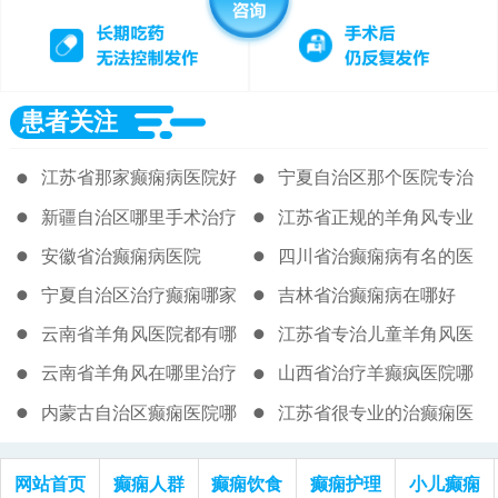
患者关注
江苏省那家癫痫病医院好
宁夏自治区那个医院专治
些
羊癫疯的
新疆自治区哪里手术治疗
江苏省正规的羊角风专业
羊角风很好
医院
安徽省治癫痫病医院
四川省治癫痫病有名的医
院是哪家
宁夏自治区治疗癫痫哪家
吉林省治癫痫病在哪好
医院效果好
云南省羊角风医院都有哪
江苏省专治儿童羊角风医
些
院
云南省羊角风在哪里治疗
山西省治疗羊癫疯医院哪
家好
内蒙古自治区癫痫医院哪
江苏省很专业的治癫痫医
有好的
院
网站首页
癫痫人群
癫痫饮食
癫痫护理
小儿癫痫