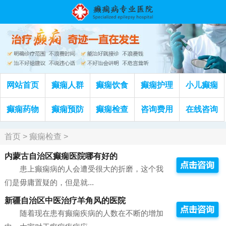
网站首页
癫痫人群
癫痫饮食
癫痫护理
小儿癫痫
癫痫药物
癫痫预防
癫痫检查
咨询费用
在线咨询
首页
>
癫痫检查
>
内蒙古自治区癫痫医院哪有好的
患上癫痫病的人会遭受很大的折磨，这个我
们是毋庸置疑的，但是就...
新疆自治区中医治疗羊角风的医院
随着现在患有癫痫疾病的人数在不断的增加