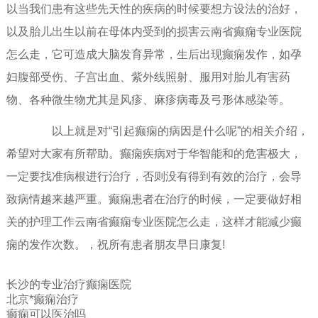
以当我们患有这些先天性的疾病的时候要想方设法的治好，
以及胎儿出生以前在母体内受到的损害云南省癫痫专业医院
怎么走，它可造成大脑发育异常，生后出现癫痫发作，如孕
妇腹部受伤、子宫出血、紫外线照射、服用对胎儿有害药
物、各种微生物尤其是风疹、麻疹病毒及弓形体感染等。
以上就是对“引起癫痫的病因是什么呢”的相关介绍，
希望对大家有所帮助。癫痫疾病对于华智能和的危害极大，
一定要找准病根进行治疗，否则没有得到有效的治疗，会导
致病情越来越严重。癫痫患者在治疗的时候，一定要做好相
关的护理工作云南省癫痫专业医院怎么走，这样才能减少癫
痫的发作次数。，祝所有患者朋友早日康复!
长沙的专业治疗癫痫医院
北京*癫痫治疗
癫痫可以医治吗