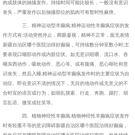
肉或肢体的抽搐发作。持续时间可能比较长，一般没有意识
丧失，严重发作以后抽搐部位的肌肉可有暂时性麻痹。
三、精神运动型羊癫疯:精神运动性羊癫疯症状的发
作方式有:活动突然停止，两眼凝视，精神不正常，面无表情
新疆自治区哪个医院治得好癫痫，可持续数分钟至数小时;主
要表现口咽部动作或内脏症状。如无意识咀嚼、流口水、吞
咽东西动作，吸吮动作、恶心等。或有腹痛、恶心呕吐和意
识丧失，然后入睡;精神运动型羊癫疯发作时的主要症状为自
动症。即在意识不清的情况下，无目的地动作或无意义的不
合时宜的语言或行为，如胡乱摸索、行走、奔跑、踢打、胡
言乱语、微笑或狂笑等。
四、植物神经性羊癫疯:植物神经性羊癫疯症状发作
时有轻重不等的意识障碍新疆自治区哪个医院治得好癫痫，