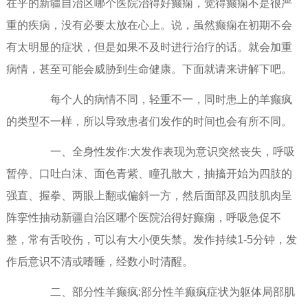
在乎的新疆自治区哪个医院治得好癫痫，觉得癫痫不是很严
重的疾病，没有必要太放在心上。说，虽然癫痫在初期不会
有太明显的症状，但是如果不及时进行治疗的话。就会加重
病情，甚至可能会威胁到生命健康。下面就请来讲解下吧。
每个人的病情不同，轻重不一，同时患上的羊癫疯
的类型不一样，所以导致患者们发作的时间也会有所不同。
一、全身性发作:大发作表现为意识突然丧失，呼吸
暂停、口吐白沫、面色青紫、瞳孔散大，抽搐开始为四肢的
强直、握拳、两眼上翻或偏斜一方，然后面部及四肢肌肉呈
阵挛性抽动新疆自治区哪个医院治得好癫痫，呼吸急促不
整，常有舌咬伤，可以有大小便失禁。发作持续1-5分钟，发
作后意识不清或嗜睡，经数小时清醒。
二、部分性羊癫疯:部分性羊癫疯症状为躯体局部肌