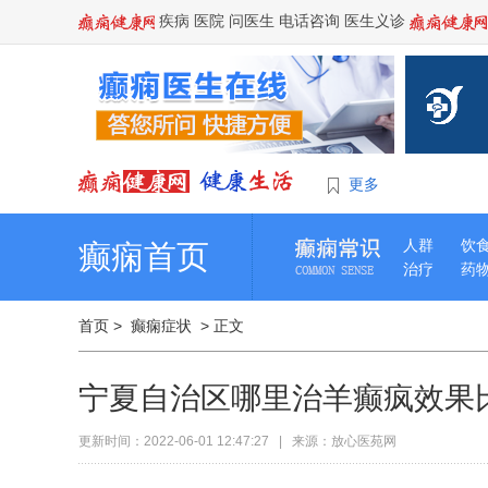
疾病
医院
问医生
电话咨询
医生义诊
更多
人群
饮
癫痫首页
治疗
药
首页
>
癫痫症状
> 正文
宁夏自治区哪里治羊癫疯效果
更新时间：2022-06-01 12:47:27 | 来源：放心医苑网