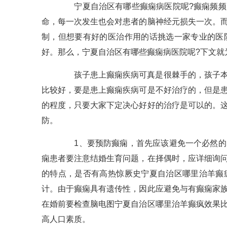
宁夏自治区有哪些癫痫病医院呢?癫痫频频的
命，每一次发生也会对患者的脑神经元损失一次。
制，但想要有好的医治作用的话挑选一家专业的医
好。那么，宁夏自治区有哪些癫痫病医院呢?下文就
孩子患上癫痫疾病可真是很棘手的，孩子本来
比较好，要是患上癫痫疾病可是不好治疗的，但是
的程度，只要大家下定决心好好的治疗是可以的。
防。
1、要预防癫痫，首先应该避免一个必然的因
痫患者要注意结婚生育问题，在择偶时，应详细询
的特点，是否有高热惊厥史宁夏自治区哪里治羊癫
计。由于癫痫具有遗传性，因此应避免与有癫痫家
在婚前要检查脑电图宁夏自治区哪里治羊癫疯效果
高人口素质。