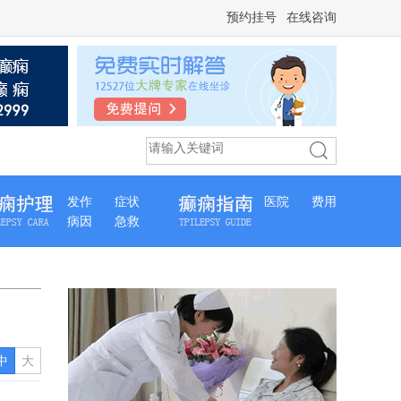
预约挂号
在线咨询
发作
症状
医院
费用
病因
急救
中
大