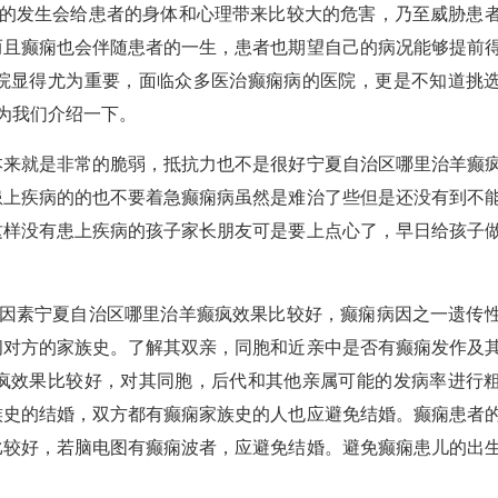
发生会给患者的身体和心理带来比较大的危害，乃至威胁患
而且癫痫也会伴随患者的一生，患者也期望自己的病况能够提前
院显得尤为重要，面临众多医治癫痫病的医院，更是不知道挑
为我们介绍一下。
就是非常的脆弱，抵抗力也不是很好宁夏自治区哪里治羊癫
患上疾病的的也不要着急癫痫病虽然是难治了些但是还没有到不
这样没有患上疾病的孩子家长朋友可是要上点心了，早日给孩子
素宁夏自治区哪里治羊癫疯效果比较好，癫痫病因之一遗传
问对方的家族史。了解其双亲，同胞和近亲中是否有癫痫发作及
疯效果比较好，对其同胞，后代和其他亲属可能的发病率进行
族史的结婚，双方都有癫痫家族史的人也应避免结婚。癫痫患者
比较好，若脑电图有癫痫波者，应避免结婚。避免癫痫患儿的出