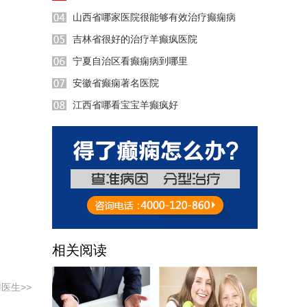
山西省哪家医院很能够有效治疗癫痫病
吉林省很好的治疗羊癫疯医院
宁夏自治区看癫痫病到哪里
安徽省癫痫著名医院
江西省哪看宝宝羊癫疯好
10:00
55:35
08:35
37:42
15:00
相关阅读
37:21
医生>>