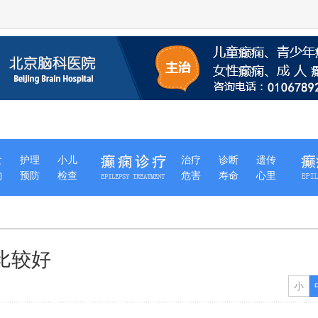
食
护理
小儿
治疗
诊断
遗传
物
预防
检查
危害
寿命
心里
比较好
小