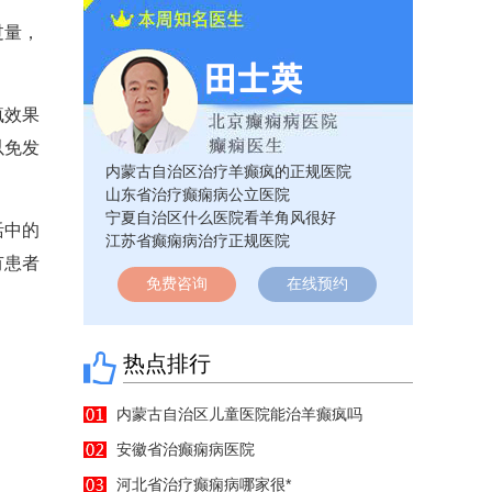
过量，
疯效果
以免发
内蒙古自治区治疗羊癫疯的正规医院
山东省治疗癫痫病公立医院
宁夏自治区什么医院看羊角风很好
活中的
江苏省癫痫病治疗正规医院
有患者
免费咨询
在线预约
热点排行
内蒙古自治区儿童医院能治羊癫疯吗
安徽省治癫痫病医院
河北省治疗癫痫病哪家很*