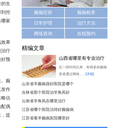
者的生
得到控
癫痫症状
癫痫检查
选哪家
日常护理
治疗方法
网络咨询
在线预约
疯效果
精编文章
能治疗
山西省哪里有专业治疗
做好预
羊角风的
近一段时间以来，有很多的癫痫
患者通过网络...…
[详细]
性。癫
山东省羊癫疯很好医院是哪个
其发作
吉林省那个医院治羊角风好
粗略估
云南省羊角风在哪里治疗
的配偶
江苏省哪个医院治得好癫痫病
生，提
江苏省看羊癫疯医院哪里好