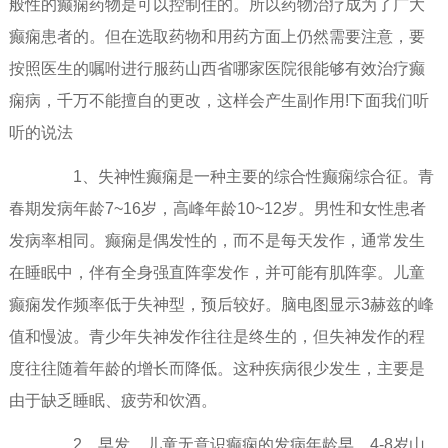
般性的癫痫药物是可以控制住的。所以药物治疗成为了广大
癫痫患者的。但在选取药物和用药方面上仍然需要注意，要
按照医生的嘱咐进行服药山西省哪家医院很能够有效治疗癫
痫病，千万不能擅自的更改，这样会产生副作用!下面我们听
听的说法
1、失神性癫痫是一种主要的综合性癫痫综合征。青
春期发病年龄7~16岁，高峰年龄10~12岁。男性和女性患者
发病率相同。癫痫是偶发性的，而不是每天发作，通常发生
在睡眠中，伴有全身强直阵挛发作，并可能有肌阵挛。儿童
癫痫发作频率低于失神型，预后较好。脑电图显示3赫兹的峰
值和慢波。青少年失神发作往往是终生的，但失神发作的程
度往往随着年龄的增长而降低。这种疾病很少发生，主要是
由于缺乏睡眠、疲劳和饮酒。
2、早发。儿童无意识癫痫的发病年龄早。4-8岁山