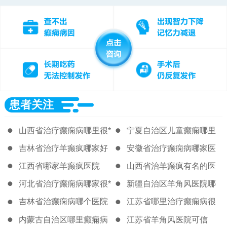
患者关注
山西省治疗癫痫病哪里很*
宁夏自治区儿童癫痫哪里
治的好
吉林省治疗羊癫疯哪家好
安徽省治疗癫痫病哪家医
院比较好
江西省哪家羊癫疯医院
山西省治羊癫疯有名的医
院
河北省治疗癫痫病哪家很*
新疆自治区羊角风医院哪
里*
吉林省治癫痫病哪个医院
江苏省哪里治疗癫痫病很
能治好
好的医院
内蒙古自治区哪里癫痫病
江苏省羊角风医院可信