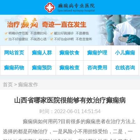
网站首页
癫痫人群
癫痫饮食
癫痫护理
小儿癫痫
癫痫药物
癫痫预防
癫痫检查
咨询费用
在线咨询
首页
>
癫痫发作
山西省哪家医院很能够有效治疗癫痫病
时间：2022-06-01 14:51:54
癫痫病如何用药?目前很多的癫痫患者在治疗方法上
选择的都是药物治疗，一是风险小不用担惊受怕，二是，一