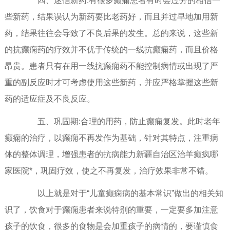
四、迷信新药:有很多癫痫患者有时会过分的相信一
些新药，结果误认为新药要比老药好，而且并过早地加用新
药，结果往往会导致了不良后果的发生。总的来说，这些新
的抗癫痫药的疗效并不优于传统的一线抗癫痫药，而且价格
昂贵。患者只有在用一线抗癫痫药不能控制病情或出现了严
重的副反应时才可考虑使用这些新药，并应严格掌握这些新
药的适应症及不良反应。
五、巩固期:合理的用药，防止癫痫复发。此时老年
癫痫的治疗，以癫痫不再发作为基础，针对其特点，注重病
体的整体调理，增强患者的抗病能力新疆自治区治羊癫疯哪
家医院*，巩固疗效，使之不再复发，治疗效果非常不错。
以上就是对于“儿童癫痫病的基本常识”做出的相关知
识了，饮食对于癫痫患者来说特别的重要，一定要多加注意
孩子的饮食，很多的食物是会加重孩子的病情的，要谨慎食