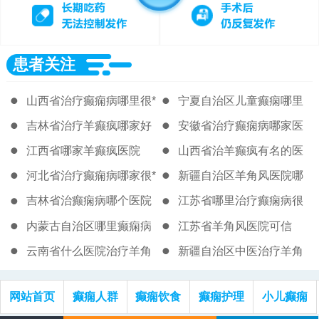
患者关注
山西省治疗癫痫病哪里很*
宁夏自治区儿童癫痫哪里
治的好
吉林省治疗羊癫疯哪家好
安徽省治疗癫痫病哪家医
院比较好
江西省哪家羊癫疯医院
山西省治羊癫疯有名的医
院
河北省治疗癫痫病哪家很*
新疆自治区羊角风医院哪
里*
吉林省治癫痫病哪个医院
江苏省哪里治疗癫痫病很
能治好
好的医院
内蒙古自治区哪里癫痫病
江苏省羊角风医院可信
治疗的效率好
云南省什么医院治疗羊角
新疆自治区中医治疗羊角
风
风的医院
网站首页
癫痫人群
癫痫饮食
癫痫护理
小儿癫痫