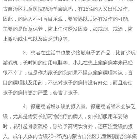
古自治区儿童医院能治羊癫疯吗，有15%的人又出现发作。
因此，的病人不可盲目乐观，要警惕以后还有发作的可能。
主要的是留意保养，防止任何诱发因素，如戒烟、戒酒，防
止激动或生气以及疲乏过度等。
3、患者在生活中也要少接触电子的产品，比如少玩
游戏机，长时间的使用电脑等。小儿在患上癫痫病本来已经
很不幸了，但是作为家长的您如果不懂点癫痫调理常识，盲
目的调理以及用药，不仅对孩子的病情没有好处，而且会使
孩子的病情更加严重，会害了孩子。
4、癫痫患者增加镁的摄入量。癫痫患者经常会缺乏
镁，尤其是需要长期药物治疗的病人，如长期服用苯妥钠
时，易引起骨质疏松，除给予高钙饮食外，还应注意镁的摄
入。成年人体内含镁20~25克内蒙古自治区儿童医院能治羊癫