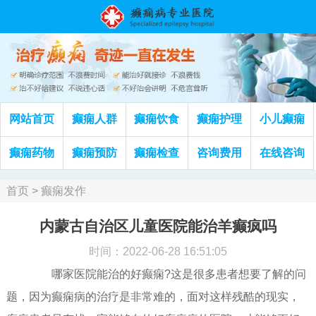
网站首页
癫痫人群
癫痫饮食
癫痫护理
小儿癫痫
癫痫药物
癫痫预防
癫痫检查
咨询费用
在线咨询
首页
>
癫痫发作
内蒙古自治区儿童医院能治羊癫疯吗
时间：2022-06-28 16:51:05
哪家医院能治的好癫痫?这是很多患者想要了解的问
题，因为癫痫病的治疗是非常难的，面对这样残酷的现实，